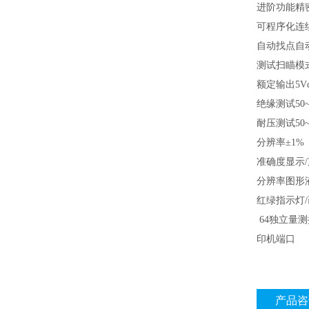
进阶功能精
可程序化连
自动找点自
测试扫瞄模
额定输出5Vd
绝缘测试50~
耐压测试50~5
分辨率±1%
准确度显示/声
分辨率图形液晶
红绿指示灯
64独立量测
印机端口
产品咨