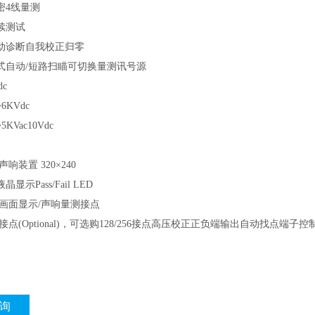
密4线量测
续测试
动诊断自我校正归零
式自动/短路扫瞄可切换量测讯号源
c
6KVdc
KVac10Vdc
响装置 320×240
显示Pass/Fail LED
/画面显示/声响量测接点
接点(Optional)，可选购128/256接点高压校正正负端输出自动找点端子控
询