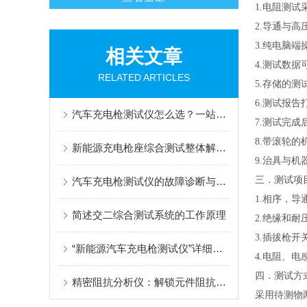
1.电阻测
2.导通与高
3.纯电脑端
相关文章
4.测试数据
RELATED ARTICLES
5.存储的
6.测试报告
汽车充电枪测试仪怎么选？一站式检测优选苏州赛秘尔
7.测试完
8.带滚轮
新能源充电枪座综合测试整体解决方案
9.治具与
三．测试项
汽车充电枪测试仪的故障诊断与维护技巧
1.相序，导
简述交二综合测试系统的工作原理
2.绝缘和耐
3.插拔枪开
“新能源汽车充电枪测试仪”详细介绍
4.电阻、
四．测试方
精密阻抗分析仪：解锁元件阻抗特性的核心检测工具
采用待测物