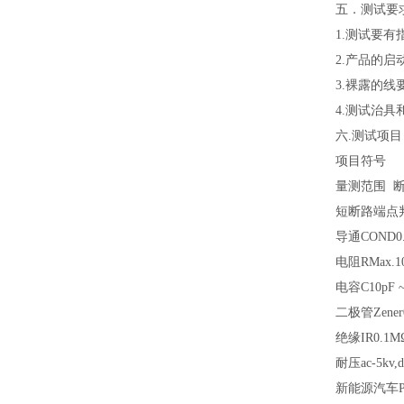
五．测试要
1.测试要
2.产品的启
3.裸露的
4.测试治
六.测试项目
项目符号
量测范围 断/
短断路端点
导通COND0.1
电阻RMax.1
电容C10pF ~
二极管Zener
绝缘IR0.1MΩ
耐压ac-5kv,d
新能源汽车