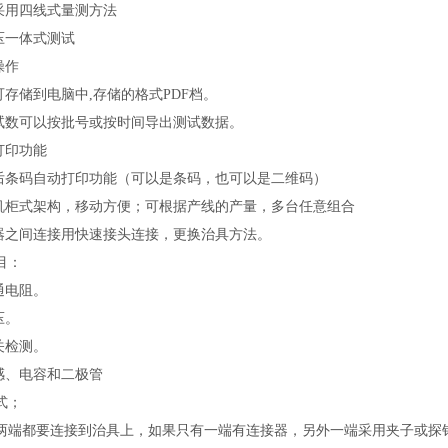
试采用四线式量测方法
压一体式测试
操作
可存储到电脑中,存储的格式PDF档。
测试数可以按批号或按时间导出测试数据。
打印功能
成后条码自动打印功能（可以是条码，也可以是二维码）
的机柜式架构，移动方便；可根据产线的产量，多台任意组合
机器之间连接用快速接头连接，更换治具方法。
目：
通电阻。
压。
关检测。
电感、电容和二极管
式；
两端都要连接到治具上，如果只有一端有连接器，另外一端采用夹子或探