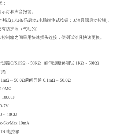
求：
有指示灯和声音报警。
动测试(1.扫条码启动2电脑端测试按钮；3.治具端启动按钮)。
线要有防护照（气动的）
具和控制箱之间采用快速插头连接，便测试治具快速更换。
短路O/S1KΩ ~ 50KΩ 瞬间短断路测试 1KΩ ~ 50KΩ
判断
mΩ ~ 50.0Ω瞬间导通 0.1mΩ ~ 50.0Ω
0.0MΩ
 1000uF
0-7V
 ~ 10GΩ
c-6kvMax.10mA
PDU电控箱