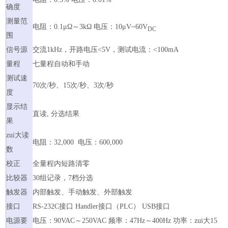
确度
测量范
电阻：0.1μΩ～3kΩ 电压：10μV~60V
DC
围
信号源
交流1kHz，开路电压<5V，测试电流：<100mA
量程
七量程自动和手动
测试速
70次/秒、15次/秒、3次/秒
度
显示结
直读, 分选结果
果
zui大读
电阻：32,000 电压：600,000
数
校正
全量程内短路清零
比较器
30组记录，7档分选
触发器
内部触发、手动触发、外部触发
接口
RS-232C接口 Handler接口（PLC） USB接口
电源要
电压：90VAC～250VAC 频率：47Hz～400Hz 功率：zui大15