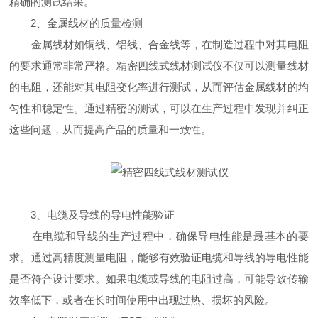
精确的测试结果。
2、金属线材的质量检测
金属线材如铜线、铝线、合金线等，在制造过程中对其电阻
的要求通常非常严格。精密四线式线材测试仪不仅可以测量线材
的电阻，还能对其电阻变化率进行测试，从而评估金属线材的均
匀性和稳定性。通过精密的测试，可以在生产过程中发现并纠正
这些问题，从而提高产品的质量和一致性。
3、电缆及导线的导电性能验证
在电缆和导线的生产过程中，确保导电性能是最基本的要
求。通过高精度测量电阻，能够有效验证电缆和导线的导电性能
是否符合设计要求。如果电缆或导线的电阻过高，可能导致传输
效率低下，或者在长时间使用中出现过热、损坏的风险。