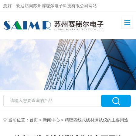
您好！欢迎访问苏州赛秘尔电子科技有限公司网站！
当前位置：
首页
>
新闻中心
> 精密四线式线材测试仪的主要用途